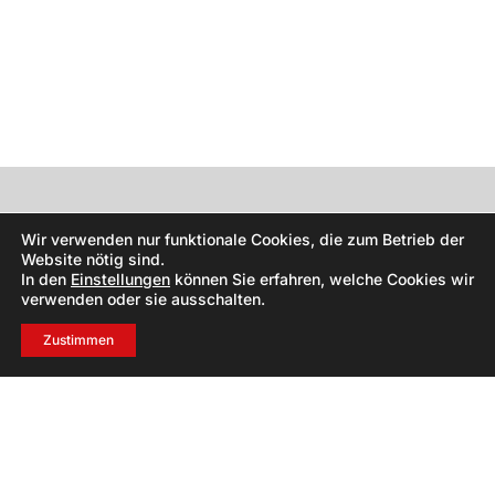
Wir verwenden nur funktionale Cookies, die zum Betrieb der
Website nötig sind.
In den
Einstellungen
können Sie erfahren, welche Cookies wir
verwenden oder sie ausschalten.
Zustimmen
+43 699 10612856
fotostudio@halwachs.eu
2514 Traiskirchen
Tribuswinkler Straße 1