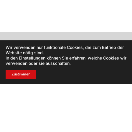
Wir verwenden nur funktionale Cookies, die zum Betrieb der
Website nötig sind.
In den
Einstellungen
können Sie erfahren, welche Cookies wir
verwenden oder sie ausschalten.
Zustimmen
+43 699 10612856
fotostudio@halwachs.eu
2514 Traiskirchen
Tribuswinkler Straße 1
Datenschutzerklärung
Impressum