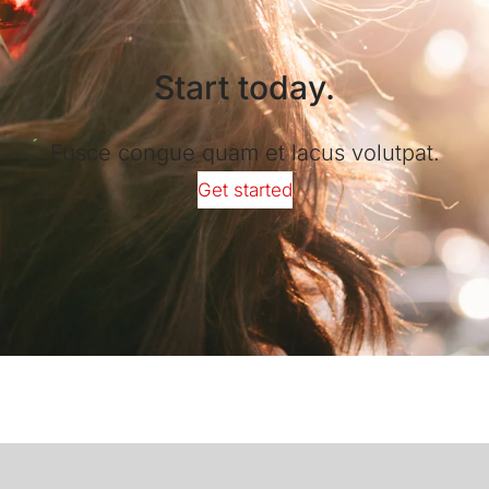
Start today.
Fusce congue quam et lacus volutpat.
Get started