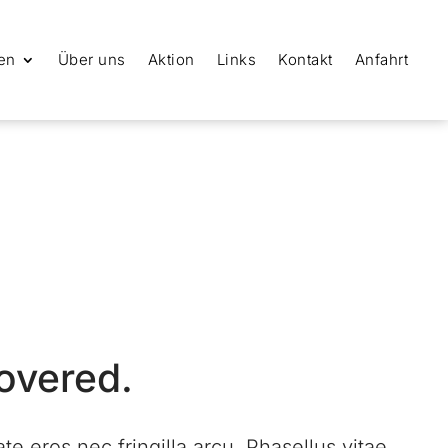
en
Über uns
Aktion
Links
Kontakt
Anfahrt
covered.
 eros nec fringilla arcu. Phasellus vitae