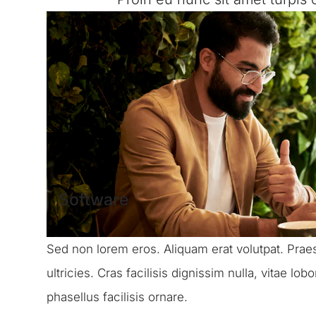
Software
Sed non lorem eros. Aliquam erat volutpat. Praesen
ultricies. Cras facilisis dignissim nulla, vitae lob
phasellus facilisis ornare.