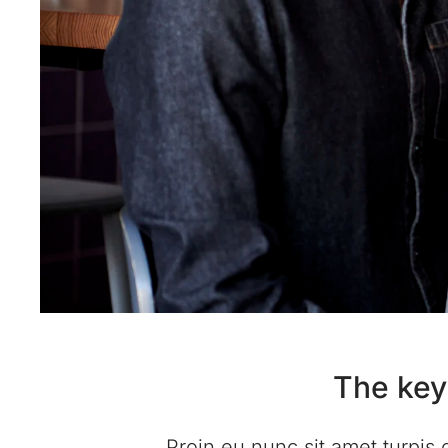
The keys
Proin eu nunc sit amet turpis 