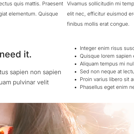
ectus quis mattis. Praesent
Vivamus sollicitudin mi tempu
eugiat elementum. Quisque
elit nec, efficitur euismod e
finibus mollis erat congue.
Integer enim risus susci
eed it.
Quisque lorem sapien 
Aliquam tempus mi null
ctus sapien non sapien
Sed non neque at lect
Proin varius libero sit 
uam pulvinar velit
Phasellus eget enim ne