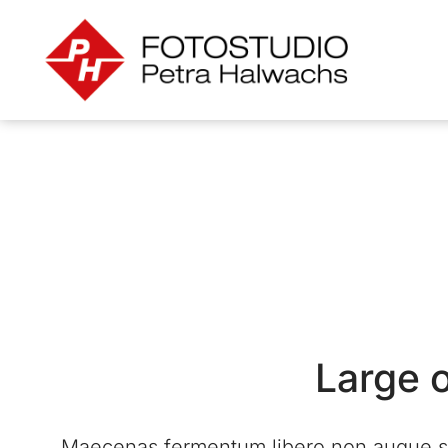
Large o
Maecenas fermentum libero non augue semp