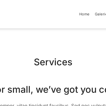
Home
Galeri
Services
r small, we’ve got you 
er, vitae tincidunt faucibus. Sed nec vulputate