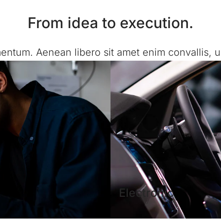
From idea to execution.
tum. Aenean libero sit amet enim convallis, ul
Electronic